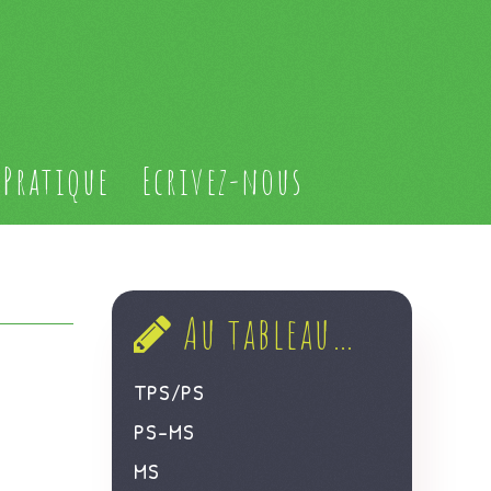
Pratique
Ecrivez-nous
Au tableau…
TPS/PS
PS-MS
MS