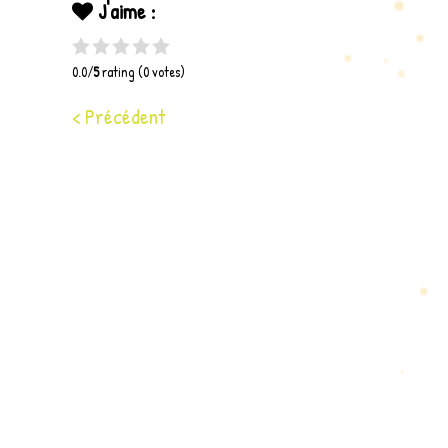
J'aime :
0.0/
5
rating (0 votes)
< Précédent