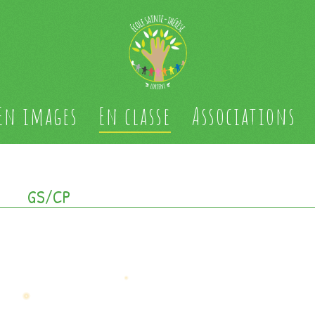
En images
En classe
Associations
GS/CP