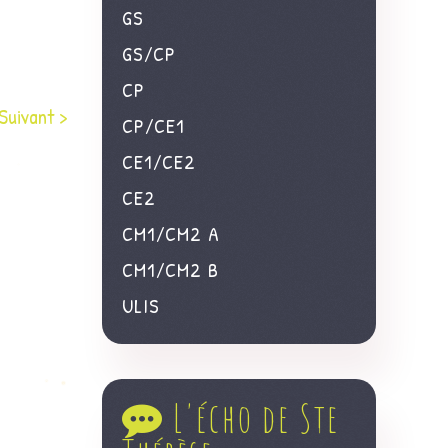
GS
GS/CP
CP
Suivant >
CP/CE1
CE1/CE2
CE2
CM1/CM2 A
CM1/CM2 B
ULIS
L'écho de Ste