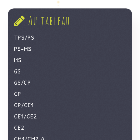
Au tableau…
TPS/PS
PS-MS
MS
GS
GS/CP
CP
CP/CE1
CE1/CE2
CE2
CM1/CM2 A