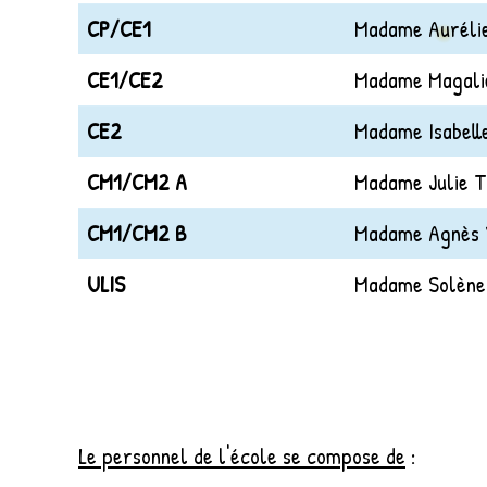
CP/CE1
Madame Auréli
CE1/CE2
Madame Magali
CE2
Madame Isabell
CM1/CM2 A
Madame Julie 
CM1/CM2 B
Madame Agnès
ULIS
Madame Solène
Le personnel de l'école se compose de
: