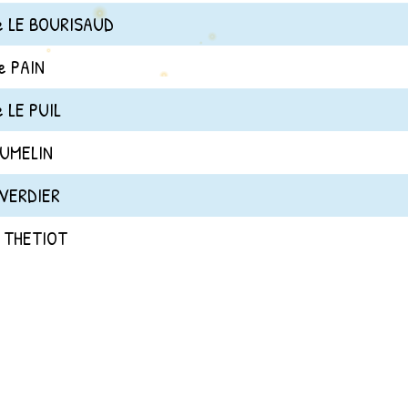
e LE BOURISAUD
e PAIN
e LE PUIL
TUMELIN
 VERDIER
 THETIOT