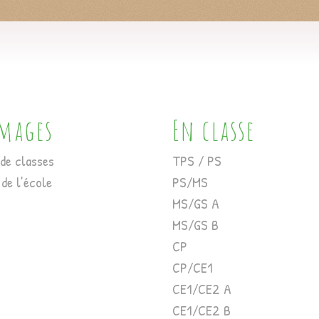
images
En classe
de classes
TPS / PS
 de l’école
PS/MS
MS/GS A
MS/GS B
CP
CP/CE1
CE1/CE2 A
CE1/CE2 B