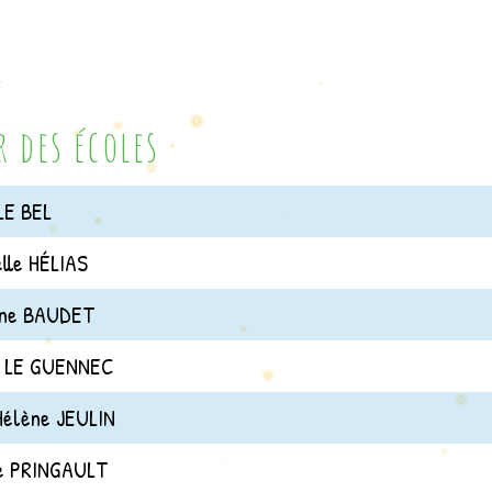
r des écoles
LE BEL
lle HÉLIAS
ine BAUDET
 LE GUENNEC
élène JEULIN
e PRINGAULT