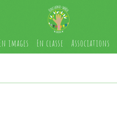
En images
En classe
Associations