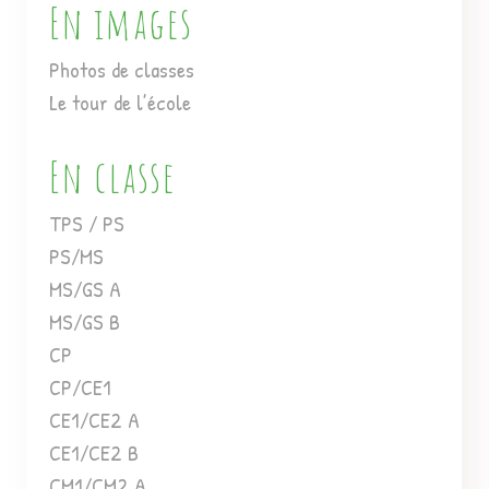
En images
Photos de classes
Le tour de l’école
En classe
TPS / PS
PS/MS
MS/GS A
MS/GS B
CP
CP/CE1
CE1/CE2 A
CE1/CE2 B
CM1/CM2 A