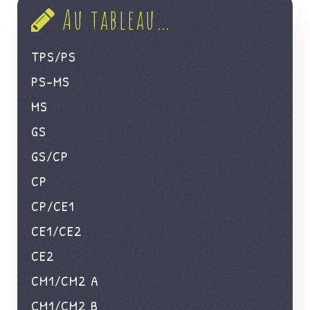
Au tableau…
TPS/PS
PS-MS
MS
GS
GS/CP
CP
CP/CE1
CE1/CE2
CE2
CM1/CM2 A
CM1/CM2 B