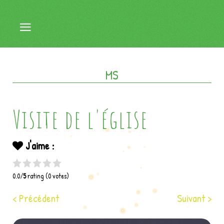
MS
Visite de l'église
J'aime :
0.0/
5
rating (0 votes)
< Précédent
Suivant >