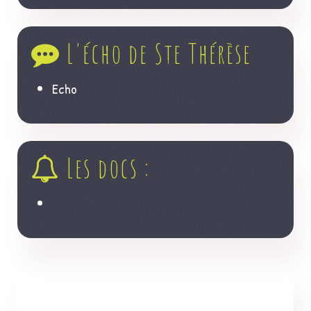
L'écho de Ste Thérèse
Echo
Les docs :