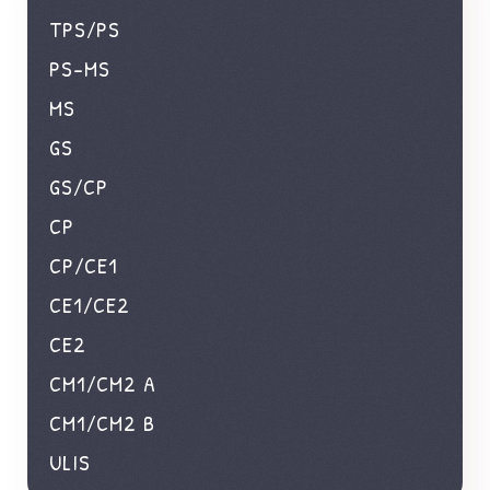
TPS/PS
PS-MS
MS
GS
GS/CP
CP
CP/CE1
CE1/CE2
CE2
CM1/CM2 A
CM1/CM2 B
ULIS