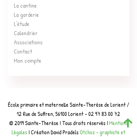
La cantine
La garderie
L'étude
Calendrier
Associations
Contact
Mon compte
École primaire et maternelle Sainte-Therèse de Lorient /
12 Rue de Suffren, 56100 Lorient - 02 97 83 00 72
© 2019 Sainte-Therèse I Tous droits réservés I
Mentions
Légales
I Création David Pradels
Otchoz - graphiste et