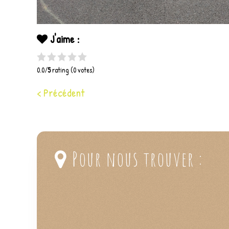
J'aime :
0.0/
5
rating (0 votes)
< Précédent
Pour nous trouver :