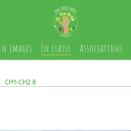
En images
En classe
Associations
CM1-CM2 B