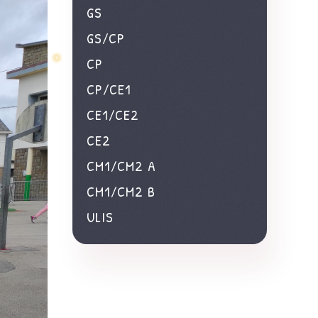
GS
GS/CP
CP
CP/CE1
CE1/CE2
CE2
CM1/CM2 A
CM1/CM2 B
ULIS