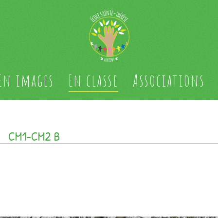
En images
En classe
Associations
CM1-CM2 B