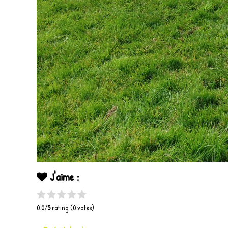
J'aime :
0.0/
5
rating (0 votes)