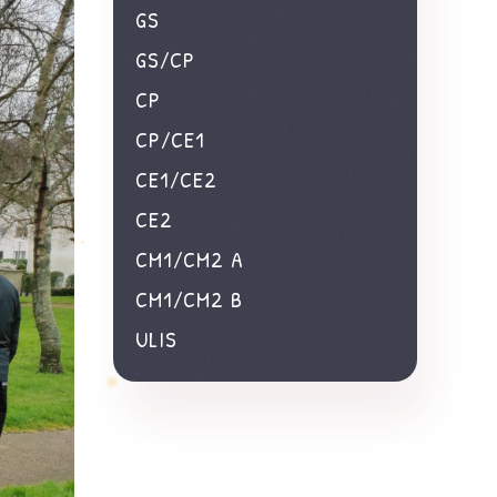
GS
GS/CP
CP
CP/CE1
CE1/CE2
CE2
CM1/CM2 A
CM1/CM2 B
ULIS