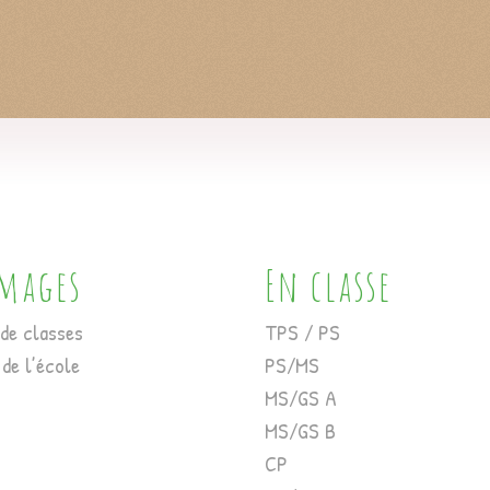
images
En classe
de classes
TPS / PS
 de l’école
PS/MS
MS/GS A
MS/GS B
CP