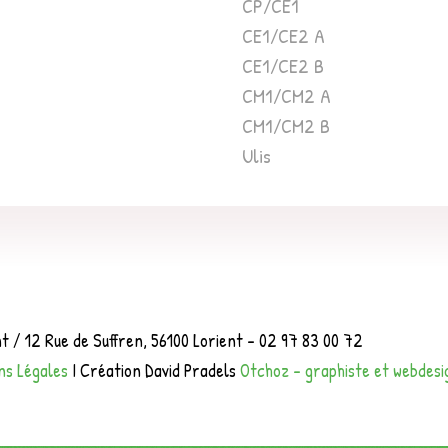
CP/CE1
CE1/CE2 A
CE1/CE2 B
CM1/CM2 A
CM1/CM2 B
Ulis
t / 12 Rue de Suffren, 56100 Lorient - 02 97 83 00 72
ns Légales
I Création David Pradels
Otchoz - graphiste et webdesi